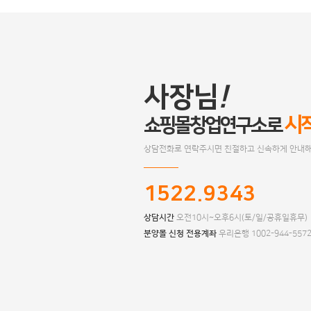
사장님
!
시
쇼핑몰창업연구소로
상담전화로 연락주시면 친절하고 신속하게 안내해
1522.9343
상담시간
오전10시~오후6시(토/일/공휴일휴무)
분양몰 신청 전용계좌
우리은행 1002-944-557