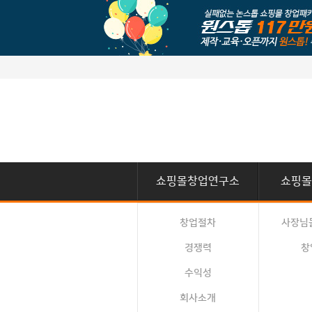
쇼핑몰창업연구소
쇼핑몰
창업절차
사장님
경쟁력
창
수익성
회사소개