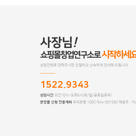
사장님
!
시작하세
쇼핑몰창업연구소로
상담전화로 연락주시면 친절하고 신속하게 안내해 드립니다.
1522.9343
상담시간
오전10시~오후6시(토/일/공휴일휴무)
분양몰 신청 전용계좌
우리은행 1002-944-557282 예금주 : 