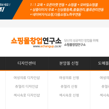
디자인센터
분양몰 신청
도매몰
여성의류 디자인샵
여성의류 신청
여성의
쥬얼리 디자인샵
쥬얼리 신청
쥬얼
섹시속옷 디자인샵
섹시속옷 신청
섹시속