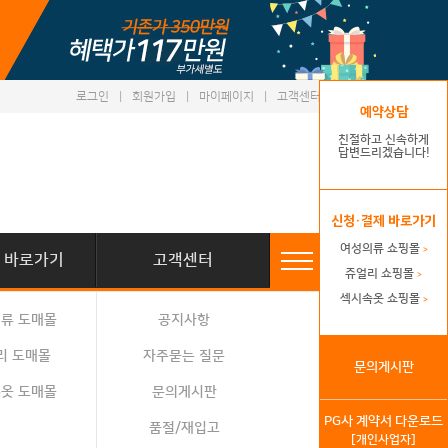
로그인
|
회원가입
|
마이페이지
|
고객센터
예약상담
친절하고 신속하게
답변드리겠습니다!
신청·결제 바로가기
여성의류 쇼핑몰
>
 바로가기
고객센터
쥬얼리 쇼핑몰
>
섹시속옷 쇼핑몰
>
류 도매몰
공지사항
리 도매몰
자주묻는 질문
문의게시판
옷 도매몰
문의게시판
PG사 계약서 다운로드
품절/재입고
[개인사업자]