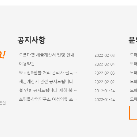
공지사항
문
요
!
오픈마켓 세금계산서 발행 안내
도
2022-02-08
이용약관
도
2022-02-04
※교환&환불 처리 관리자 필독사항
도
2022-02-03
세금계산서 관련 공지드립니다
도
2022-02-02
설 연휴 공지드립니다. 새해 복 많이 받으세요~
도
2017-01-24
쇼핑몰창업연구소 여성의류 쇼핑몰 디자인이 추가
도
2022-01-24
이은실