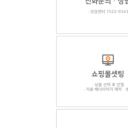
전화문의·상
상담센터 1522-934
·
쇼핑몰셋팅
상품 선택 후 진열
·
각종 배너이미지 제작·
·