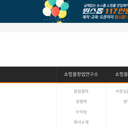
쇼핑몰창업연구소
쇼핑몰
창업절차
사장님
경쟁력
창
수익성
회사소개