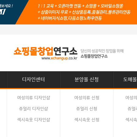
디자인센터
분양몰 신청
도매몰
여성의류 디자인샵
여성의류 신청
여성의
쥬얼리 디자인샵
쥬얼리 신청
쥬얼
섹시속옷 디자인샵
섹시속옷 신청
섹시속