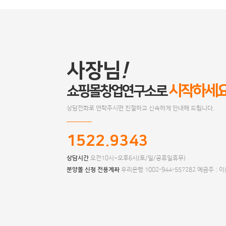
사장님
!
시작하세
쇼핑몰창업연구소로
상담전화로 연락주시면 친절하고 신속하게 안내해 드립니다.
1522.9343
상담시간
오전10시~오후6시(토/일/공휴일휴무)
분양몰 신청 전용계좌
우리은행 1002-944-557282 예금주 : 