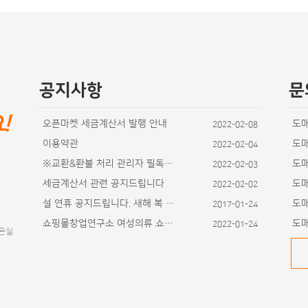
공지사항
문
요
!
오픈마켓 세금계산서 발행 안내
도
2022-02-08
이용약관
도
2022-02-04
※교환&환불 처리 관리자 필독사항
도
2022-02-03
세금계산서 관련 공지드립니다
도
2022-02-02
설 연휴 공지드립니다. 새해 복 많이 받으세요~
도
2017-01-24
쇼핑몰창업연구소 여성의류 쇼핑몰 디자인이 추가
도
2022-01-24
이은실