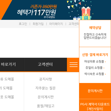
로그인
|
회원가입
|
마이페이지
|
고객센터
예약상담
친절하고 신속하게
답변드리겠습니다!
신청·결제 바로가기
여성의류 쇼핑몰
>
 바로가기
고객센터
쥬얼리 쇼핑몰
>
섹시속옷 쇼핑몰
>
류 도매몰
공지사항
리 도매몰
자주묻는 질문
문의게시판
옷 도매몰
문의게시판
PG사 계약서 다운로드
품절/재입고
[개인사업자]