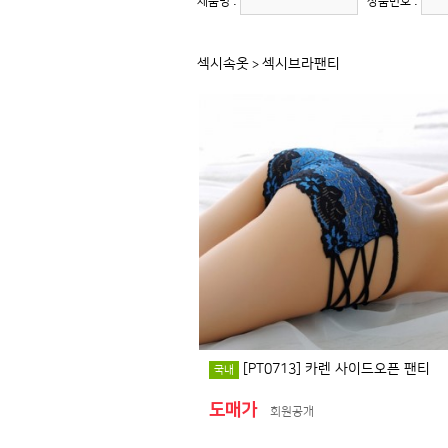
제품명 :
상품번호 :
섹시속옷
섹시브라팬티
>
[PT0713] 카렌 사이드오픈 팬티
국내
도매가
회원공개