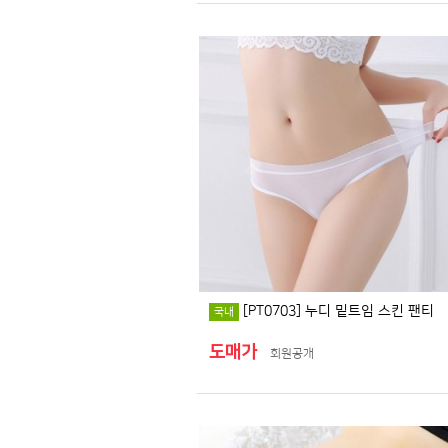
[PT0703] 누디 밑트임 스킨 팬티
국내
도매가
회원공개