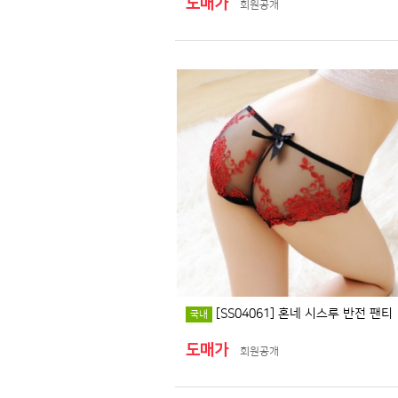
도매가
회원공개
[SS04061] 혼네 시스루 반전 팬티
국내
도매가
회원공개