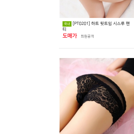
[PT0201] 하트 뒷트임 시스루 팬
국내
티
도매가
회원공개