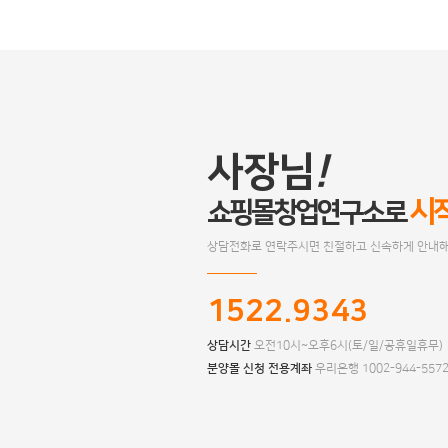
사장님
!
시
쇼핑몰창업연구소로
상담전화로 연락주시면 친절하고 신속하게 안내해
1522.9343
상담시간
오전10시~오후6시(토/일/공휴일휴무)
분양몰 신청 전용계좌
우리은행 1002-944-557