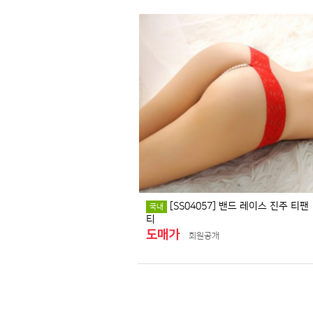
[SS04057] 밴드 레이스 진주 티팬
국내
티
도매가
회원공개