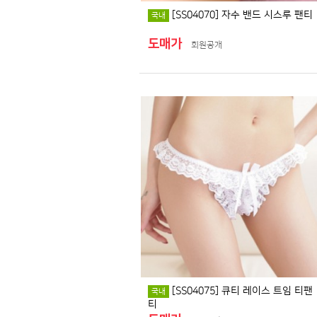
[SS04070] 자수 밴드 시스루 팬티
국내
도매가
회원공개
[SS04075] 큐티 레이스 트임 티팬
국내
티