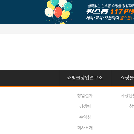
쇼핑몰창업연구소
쇼핑몰
창업절차
사장님
경쟁력
창
수익성
회사소개