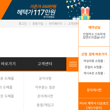
로그인
|
회원가입
|
마이페이지
|
고객센터
예약상담
친절하고 신속하게
답변드리겠습니다!
신청·결제 바로가기
여성의류 쇼핑몰
>
 바로가기
고객센터
쥬얼리 쇼핑몰
>
섹시속옷 쇼핑몰
>
류 도매몰
공지사항
리 도매몰
자주묻는 질문
문의게시판
옷 도매몰
문의게시판
PG사 계약서 다운로드
품절/재입고
[개인사업자]