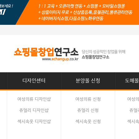
디자인센터
분양몰 신청
도매몰
여성의류 디자인샵
여성의류 신청
여성의
쥬얼리 디자인샵
쥬얼리 신청
쥬얼
섹시속옷 디자인샵
섹시속옷 신청
섹시속