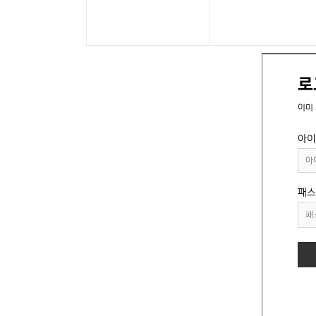
로
이미
아이
패스