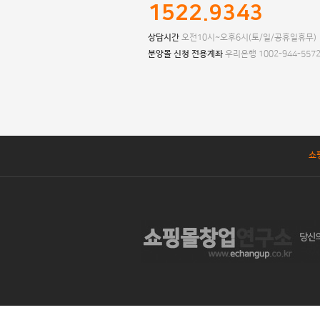
1522.9343
상담시간
오전10시~오후6시(토/일/공휴일휴무)
분양몰 신청 전용계좌
우리은행 1002-944-557
쇼