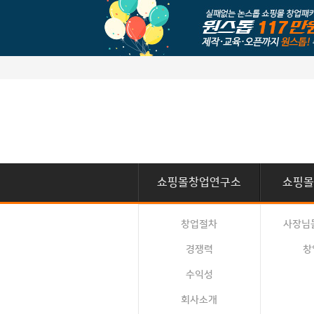
쇼핑몰창업연구소
쇼핑몰
창업절차
사장님
경쟁력
창
수익성
회사소개